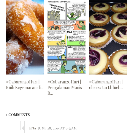
#Cabaran20Hari |
#Cabaran20Hari |
#Cabaran20Hari |
Kuih Kegemaran di...
Pengalaman Manis
cheess tart blueb...
B...
1 COMMENTS
ENA
JUNE 28, 2015 AT 9:55 AM