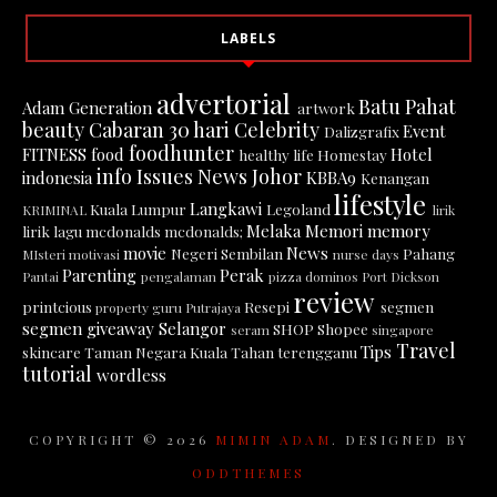
LABELS
advertorial
Batu Pahat
Adam Generation
artwork
beauty
Cabaran 30 hari
Celebrity
Event
Dalizgrafix
foodhunter
FITNESS
food
Hotel
healthy life
Homestay
info
Issues News
Johor
indonesia
KBBA9
Kenangan
lifestyle
Langkawi
Kuala Lumpur
Legoland
KRIMINAL
lirik
Melaka
Memori
memory
lirik lagu
mcdonalds
mcdonalds;
movie
News
Negeri Sembilan
Pahang
MIsteri
motivasi
nurse days
Parenting
Perak
Pantai
pengalaman
pizza dominos
Port Dickson
review
printcious
Resepi
segmen
property guru
Putrajaya
segmen giveaway
Selangor
SHOP
Shopee
seram
singapore
Travel
Tips
skincare
Taman Negara Kuala Tahan
terengganu
tutorial
wordless
COPYRIGHT ©
2026
MIMIN ADAM
. DESIGNED BY
ODDTHEMES