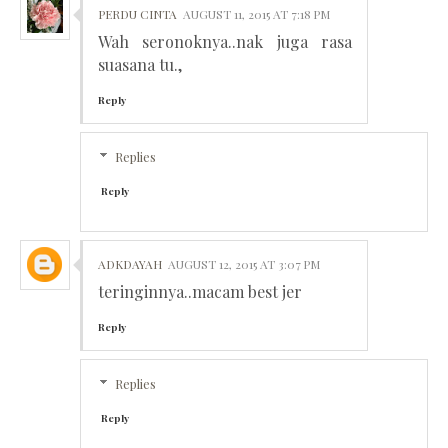
PERDU CINTA
AUGUST 11, 2015 AT 7:18 PM
Wah seronoknya..nak juga rasa
suasana tu.,
Reply
Replies
Reply
ADKDAYAH
AUGUST 12, 2015 AT 3:07 PM
teringinnya..macam best jer
Reply
Replies
Reply