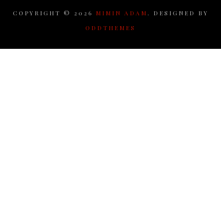
COPYRIGHT ©
2026
MIMIN ADAM
. DESIGNED BY
ODDTHEMES