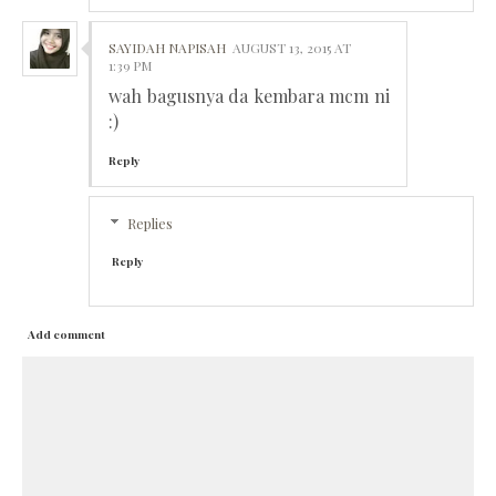
SAYIDAH NAPISAH
AUGUST 13, 2015 AT
1:39 PM
wah bagusnya da kembara mcm ni
:)
Reply
Replies
Reply
Add comment