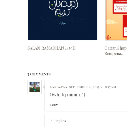
SALAM RAMADHAN 1439H
Carian Shop
Sempena...
7 COMMENTS
KAK WAWA
SEPTEMBER 6, 2015 AT 8:17 AM
Owh, tq mimin..")
Reply
Replies