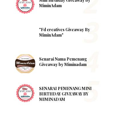
Mini Birthday Giveaway by
MiminAdam
"Fd creatives Giveaway By
MiminAdam"
Senarai Nama Pemenang
Giveaway by Miminadam
SENARAI PEMENANG MINI
BIRTHDAY GIVEAWAY BY
MIMINADAM