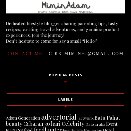
Dedicated lifestyle blogger sharing parenting tips, tasty
recipes, exciting travel adventures, and genuine product
experiences. Join the journey! .
Don’t hesitate to come for say a small “Hello!”
CONTACT ME :
CIKK.MIMIN92@GMAIL.COM
POPULAR POSTS
LABELS
advertorial
Batu Pahat
Adam Generation
artwork
beauty
Cabaran 30 hari
Celebrity
Event
Dalizgrafix
foodhunter
FITNESS
food
Hotel
healthy life
Homestay