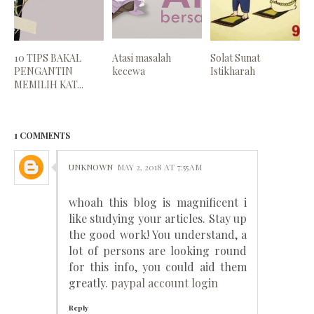
10 TIPS BAKAL
Atasi masalah
Solat Sunat
PENGANTIN
kecewa
Istikharah
MEMILIH KAT...
1 COMMENTS
UNKNOWN
MAY 2, 2018 AT 7:55 AM
whoah this blog is magnificent i
like studying your articles. Stay up
the good work! You understand, a
lot of persons are looking round
for this info, you could aid them
greatly.
paypal account login
Reply