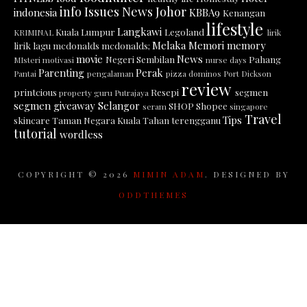
info
Issues News
Johor
indonesia
KBBA9
Kenangan
lifestyle
Langkawi
Kuala Lumpur
Legoland
KRIMINAL
lirik
Melaka
Memori
memory
lirik lagu
mcdonalds
mcdonalds;
movie
News
Negeri Sembilan
Pahang
MIsteri
motivasi
nurse days
Parenting
Perak
Pantai
pengalaman
pizza dominos
Port Dickson
review
printcious
Resepi
segmen
property guru
Putrajaya
segmen giveaway
Selangor
SHOP
Shopee
seram
singapore
Travel
Tips
skincare
Taman Negara Kuala Tahan
terengganu
tutorial
wordless
COPYRIGHT ©
2026
MIMIN ADAM
. DESIGNED BY
ODDTHEMES