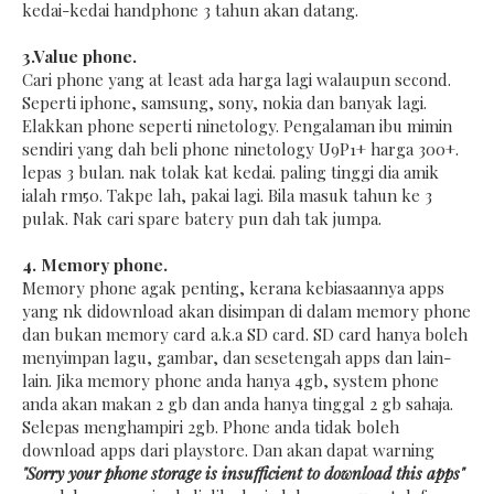
kedai-kedai handphone 3 tahun akan datang.
3.Value phone.
Cari phone yang at least ada harga lagi walaupun second.
Seperti iphone, samsung, sony, nokia dan banyak lagi.
Elakkan phone seperti ninetology. Pengalaman ibu mimin
sendiri yang dah beli phone ninetology U9P1+ harga 300+.
lepas 3 bulan. nak tolak kat kedai. paling tinggi dia amik
ialah rm50. Takpe lah, pakai lagi. Bila masuk tahun ke 3
pulak. Nak cari spare batery pun dah tak jumpa.
4. Memory phone.
Memory phone agak penting, kerana kebiasaannya apps
yang nk didownload akan disimpan di dalam memory phone
dan bukan memory card a.k.a SD card. SD card hanya boleh
menyimpan lagu, gambar, dan sesetengah apps dan lain-
lain. Jika memory phone anda hanya 4gb, system phone
anda akan makan 2 gb dan anda hanya tinggal 2 gb sahaja.
Selepas menghampiri 2gb. Phone anda tidak boleh
download apps dari playstore. Dan akan dapat warning
"Sorry your phone storage is insufficient to download this apps"