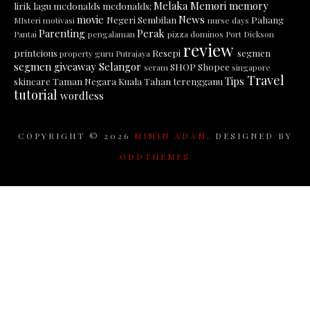
Melaka
Memori
memory
lirik lagu
mcdonalds
mcdonalds;
movie
News
Negeri Sembilan
Pahang
MIsteri
motivasi
nurse days
Parenting
Perak
Pantai
pengalaman
pizza dominos
Port Dickson
review
printcious
Resepi
segmen
property guru
Putrajaya
segmen giveaway
Selangor
SHOP
Shopee
seram
singapore
Travel
Tips
skincare
Taman Negara Kuala Tahan
terengganu
tutorial
wordless
COPYRIGHT ©
2026
MIMIN ADAM
. DESIGNED BY
ODDTHEMES