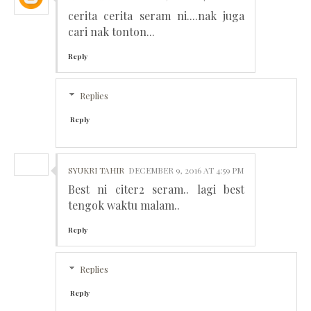
cerita cerita seram ni....nak juga
cari nak tonton...
Reply
Replies
Reply
SYUKRI TAHIR
DECEMBER 9, 2016 AT 4:59 PM
Best ni citer2 seram.. lagi best
tengok waktu malam..
Reply
Replies
Reply