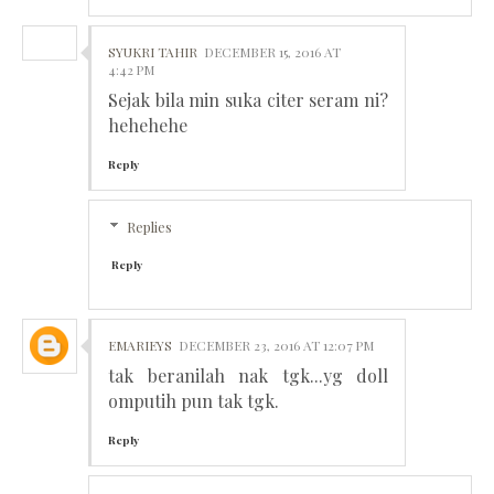
SYUKRI TAHIR
DECEMBER 15, 2016 AT
4:42 PM
Sejak bila min suka citer seram ni?
hehehehe
Reply
Replies
Reply
EMARIEYS
DECEMBER 23, 2016 AT 12:07 PM
tak beranilah nak tgk...yg doll
omputih pun tak tgk.
Reply