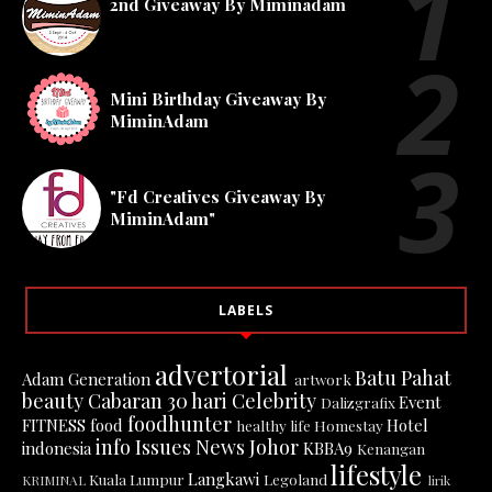
2nd Giveaway By Miminadam
Mini Birthday Giveaway By
MiminAdam
"Fd Creatives Giveaway By
MiminAdam"
LABELS
advertorial
Batu Pahat
Adam Generation
artwork
beauty
Cabaran 30 hari
Celebrity
Event
Dalizgrafix
foodhunter
FITNESS
food
Hotel
healthy life
Homestay
info
Issues News
Johor
indonesia
KBBA9
Kenangan
lifestyle
Langkawi
Kuala Lumpur
Legoland
KRIMINAL
lirik