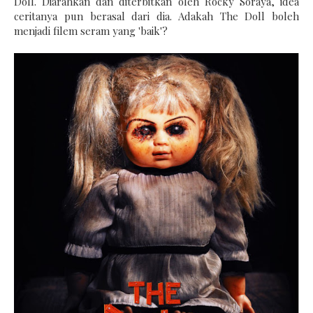
Doll.
Diarahkan
dan diterbitkan oleh Rocky
Soraya
, idea
ceritanya pun berasal dari dia.
Adakah
The Doll boleh
menjadi filem seram
yang
'baik'?