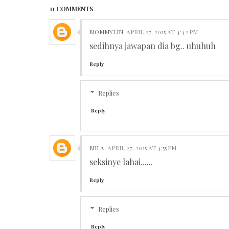
11 COMMENTS
MOMMYLIN
APRIL 27, 2015 AT 4:42 PM
sedihnya jawapan dia bg.. uhuhuh
Reply
Replies
Reply
MILA
APRIL 27, 2015 AT 4:55 PM
seksinye lahai......
Reply
Replies
Reply