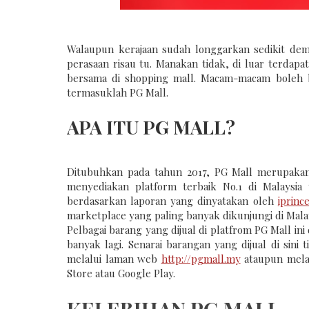
Walaupun kerajaan sudah longgarkan sedikit dem
perasaan risau tu. Manakan tidak, di luar terdapa
bersama di shopping mall. Macam-macam boleh be
termasuklah PG Mall.
APA ITU PG MALL?
Ditubuhkan pada tahun 2017, PG Mall merupakan 
menyediakan platform terbaik No.1 di Malaysi
berdasarkan laporan yang dinyatakan oleh
iprinc
marketplace yang paling banyak dikunjungi di Malay
Pelbagai barang yang dijual di platfrom PG Mall in
banyak lagi. Senarai barangan yang dijual di sini
melalui laman web
http://pgmall.my
ataupun melal
Store atau Google Play.
KELEBIHAN PG MALL