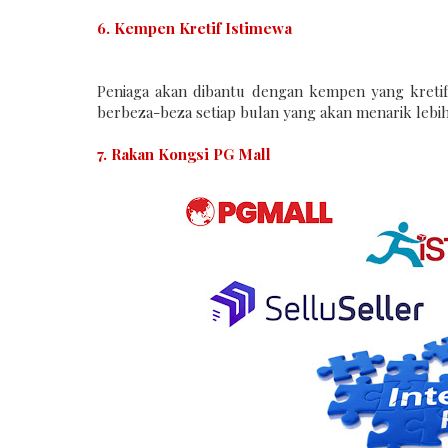
6. Kempen Kretif Istimewa
Peniaga akan dibantu dengan kempen yang kretif
berbeza-beza setiap bulan yang akan menarik lebih
7. Rakan Kongsi PG Mall