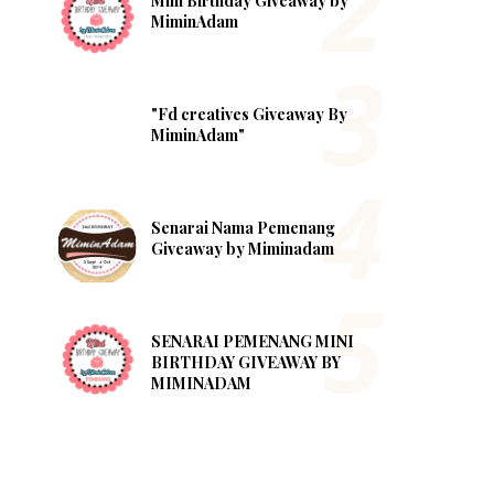
Mini Birthday Giveaway by
MiminAdam
"Fd creatives Giveaway By
MiminAdam"
Senarai Nama Pemenang
Giveaway by Miminadam
SENARAI PEMENANG MINI
BIRTHDAY GIVEAWAY BY
MIMINADAM