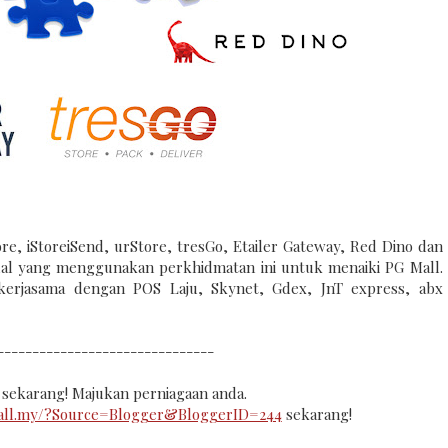
ore, iStoreiSend, urStore, tresGo, Etailer Gateway, Red Dino dan
ual yang menggunakan perkhidmatan ini untuk menaiki PG Mall.
kerjasama dengan POS Laju, Skynet, Gdex, JnT express, abx
-------------------------------
l sekarang! Majukan perniagaan anda.
mall.my/?Source=Blogger&BloggerID=244
sekarang!