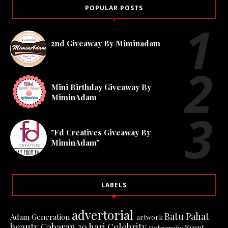
POPULAR POSTS
2nd Giveaway By Miminadam
Mini Birthday Giveaway By
MiminAdam
"Fd Creatives Giveaway By
MiminAdam"
LABELS
advertorial
Batu Pahat
Adam Generation
artwork
beauty
Cabaran 30 hari
Celebrity
Event
Dalizgrafix