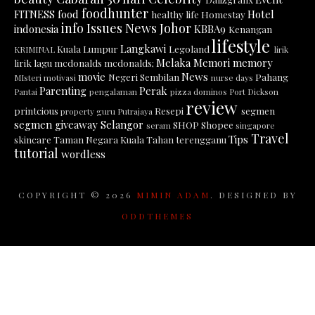
foodhunter
FITNESS
food
Hotel
healthy life
Homestay
info
Issues News
Johor
indonesia
KBBA9
Kenangan
lifestyle
Langkawi
Kuala Lumpur
Legoland
KRIMINAL
lirik
Melaka
Memori
memory
lirik lagu
mcdonalds
mcdonalds;
movie
News
Negeri Sembilan
Pahang
MIsteri
motivasi
nurse days
Parenting
Perak
Pantai
pengalaman
pizza dominos
Port Dickson
review
printcious
Resepi
segmen
property guru
Putrajaya
segmen giveaway
Selangor
SHOP
Shopee
seram
singapore
Travel
Tips
skincare
Taman Negara Kuala Tahan
terengganu
tutorial
wordless
COPYRIGHT ©
2026
MIMIN ADAM
. DESIGNED BY
ODDTHEMES