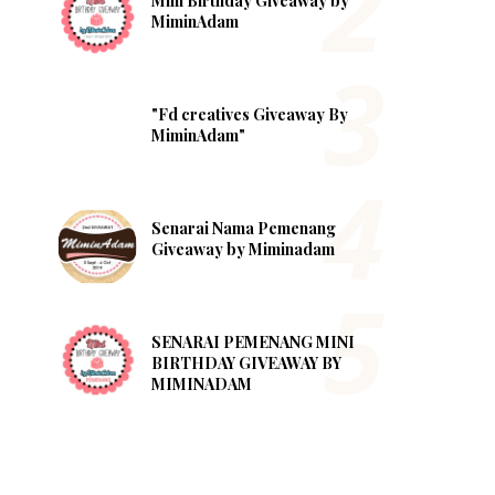
Mini Birthday Giveaway by
MiminAdam
"Fd creatives Giveaway By
MiminAdam"
Senarai Nama Pemenang
Giveaway by Miminadam
SENARAI PEMENANG MINI
BIRTHDAY GIVEAWAY BY
MIMINADAM